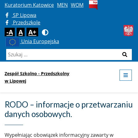
Kuratorium Katowice
MEN
WOM
SP Lipowa
Przedszkole
Domyślna
Średnia
Duża
Rozmiar czcionki
-A
A
A+
Kontrast
Unia Europejska
Szukaj:
Szukaj
Zespół Szkolno - Przedszkolny
ME
w Lipowej
RODO – informacje o przetwarzaniu
danych osobowych.
Wypełniając obowiązek informacyjny zawarty w