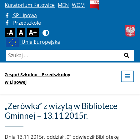
Kuratorium Katowice
MEN
WOM
SP Lipowa
Przedszkole
Domyślna
Średnia
Duża
Rozmiar czcionki
-A
A
A+
Kontrast
Unia Europejska
Szukaj:
Szukaj
Zespół Szkolno - Przedszkolny
ME
w Lipowej
„Zerówka” z wizytą w Bibliotece
Gminnej – 13.11.2015r.
Dnia 13.11.2015r. oddział „0” odwiedził Bibliotekę